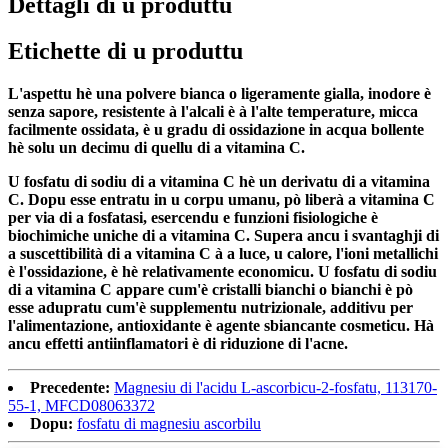
Dettagli di u produttu
Etichette di u produttu
L'aspettu hè una polvere bianca o ligeramente gialla, inodore è
senza sapore, resistente à l'alcali è à l'alte temperature, micca
facilmente ossidata, è u gradu di ossidazione in acqua bollente
hè solu un decimu di quellu di a vitamina C.
U fosfatu di sodiu di a vitamina C hè un derivatu di a vitamina
C. Dopu esse entratu in u corpu umanu, pò liberà a vitamina C
per via di a fosfatasi, esercendu e funzioni fisiologiche è
biochimiche uniche di a vitamina C. Supera ancu i svantaghji di
a suscettibilità di a vitamina C à a luce, u calore, l'ioni metallichi
è l'ossidazione, è hè relativamente economicu. U fosfatu di sodiu
di a vitamina C appare cum'è cristalli bianchi o bianchi è pò
esse adupratu cum'è supplementu nutrizionale, additivu per
l'alimentazione, antioxidante è agente sbiancante cosmeticu. Hà
ancu effetti antiinflamatori è di riduzione di l'acne.
Precedente:
Magnesiu di l'acidu L-ascorbicu-2-fosfatu, 113170-
55-1, MFCD08063372
Dopu:
fosfatu di magnesiu ascorbilu