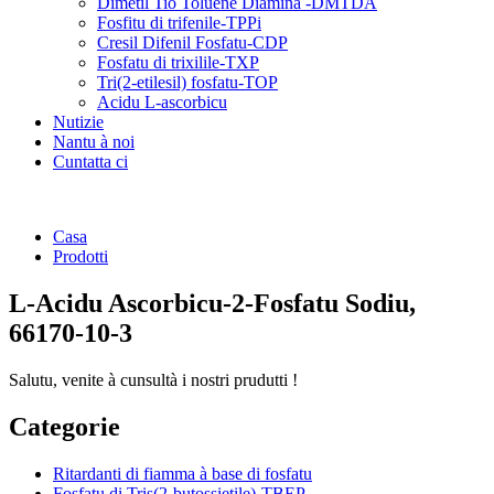
Dimetil Tio Toluene Diamina -DMTDA
Fosfitu di trifenile-TPPi
Cresil Difenil Fosfatu-CDP
Fosfatu di trixilile-TXP
Tri(2-etilesil) fosfatu-TOP
Acidu L-ascorbicu
Nutizie
Nantu à noi
Cuntatta ci
Casa
Prodotti
L-Acidu Ascorbicu-2-Fosfatu Sodiu,
66170-10-3
Salutu, venite à cunsultà i nostri prudutti !
Categorie
Ritardanti di fiamma à base di fosfatu
Fosfatu di Tris(2-butossietile)-TBEP