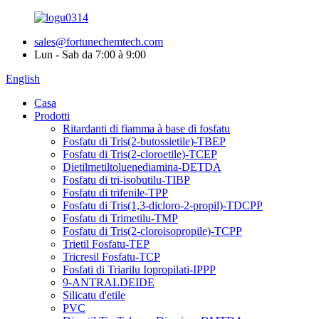
sales@fortunechemtech.com
Lun - Sab da 7:00 à 9:00
English
Casa
Prodotti
Ritardanti di fiamma à base di fosfatu
Fosfatu di Tris(2-butossietile)-TBEP
Fosfatu di Tris(2-cloroetile)-TCEP
Dietilmetiltoluenediamina-DETDA
Fosfatu di tri-isobutilu-TIBP
Fosfatu di trifenile-TPP
Fosfatu di Tris(1,3-dicloro-2-propil)-TDCPP
Fosfatu di Trimetilu-TMP
Fosfatu di Tris(2-cloroisopropile)-TCPP
Trietil Fosfatu-TEP
Tricresil Fosfatu-TCP
Fosfati di Triarilu Iopropilati-IPPP
9-ANTRALDEIDE
Silicatu d'etile
PVC