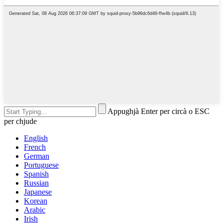
Appughjà Enter per circà o ESC
per chjude
English
French
German
Portuguese
Spanish
Russian
Japanese
Korean
Arabic
Irish