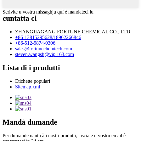
Scrivite u vostru missaghju quì è mandateci lu
cuntatta ci
ZHANGJIAGANG FORTUNE CHEMICAL CO., LTD
+86-13815295628/18962266846
+86-512-5874-0306
sales@fortunechemtech.com
steven.wangsh@vip.163.com
Lista di i prudutti
Etichette populari
Sitemap.xml
Mandà dumande
Per dumande nantu à i nostri prudutti, lasciate u vostru email è