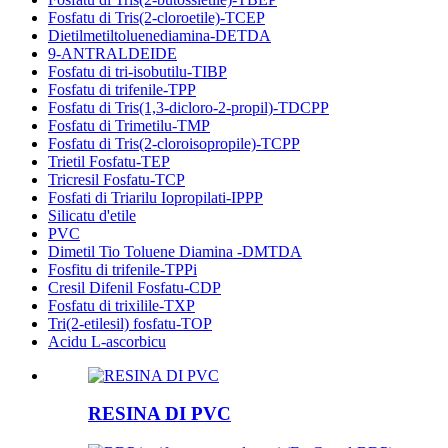
Fosfatu di Tris(2-cloroetile)-TCEP
Dietilmetiltoluenediamina-DETDA
9-ANTRALDEIDE
Fosfatu di tri-isobutilu-TIBP
Fosfatu di trifenile-TPP
Fosfatu di Tris(1,3-dicloro-2-propil)-TDCPP
Fosfatu di Trimetilu-TMP
Fosfatu di Tris(2-cloroisopropile)-TCPP
Trietil Fosfatu-TEP
Tricresil Fosfatu-TCP
Fosfati di Triarilu Iopropilati-IPPP
Silicatu d'etile
PVC
Dimetil Tio Toluene Diamina -DMTDA
Fosfitu di trifenile-TPPi
Cresil Difenil Fosfatu-CDP
Fosfatu di trixilile-TXP
Tri(2-etilesil) fosfatu-TOP
Acidu L-ascorbicu
RESINA DI PVC