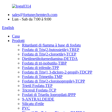
sales@fortunechemtech.com
Lun - Sab da 7:00 à 9:00
English
Casa
Prodotti
Ritardanti di fiamma à base di fosfatu
Fosfatu di Tris(2-butossietile)-TBEP
Fosfatu di Tris(2-cloroetile)-TCEP
Dietilmetiltoluenediamina-DETDA
Fosfatu di tri-isobutilu-TIBP
Fosfatu di trifenile-TPP
Fosfatu di Tris(1,3-dicloro-2-propil)-TDCPP
Fosfatu di Trimetilu-TMP
Fosfatu di Tris(2-cloroisopropile)-TCPP
Trietil Fosfatu-TEP
Tricresil Fosfatu-TCP
Fosfati di Triarilu Iopropilati-IPPP
9-ANTRALDEIDE
Silicatu d'etile
PVC