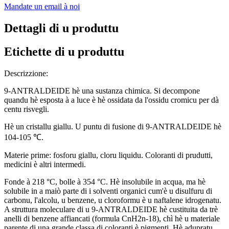
Mandate un email à noi
Dettagli di u produttu
Etichette di u produttu
Descrizzione:
9-ANTRALDEIDE hè una sustanza chimica. Si decompone
quandu hè esposta à a luce è hè ossidata da l'ossidu cromicu per dà
centu risvegli.
Hè un cristallu giallu. U puntu di fusione di 9-ANTRALDEIDE hè
104-105 ℃.
Materie prime: fosforu giallu, cloru liquidu. Coloranti di prudutti,
medicini è altri intermedi.
Fonde à 218 °C, bolle à 354 °C. Hè insolubile in acqua, ma hè
solubile in a maiò parte di i solventi organici cum'è u disulfuru di
carbonu, l'alcolu, u benzene, u cloroformu è u naftalene idrogenatu.
A struttura moleculare di u 9-ANTRALDEIDE hè custituita da trè
anelli di benzene affiancati (formula CnH2n-18), chì hè u materiale
parente di una grande classa di coloranti è pigmenti. Hè adupratu