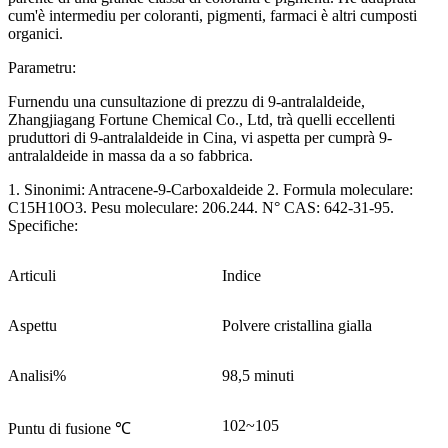
cum'è intermediu per coloranti, pigmenti, farmaci è altri cumposti
organici.
Parametru:
Furnendu una cunsultazione di prezzu di 9-antralaldeide,
Zhangjiagang Fortune Chemical Co., Ltd, trà quelli eccellenti
pruduttori di 9-antralaldeide in Cina, vi aspetta per cumprà 9-
antralaldeide in massa da a so fabbrica.
1. Sinonimi: Antracene-9-Carboxaldeide 2. Formula moleculare:
C15H10O3. Pesu moleculare: 206.244. N° CAS: 642-31-95.
Specifiche:
Articuli
Indice
Aspettu
Polvere cristallina gialla
Analisi%
98,5 minuti
102~105
Puntu di fusione ℃