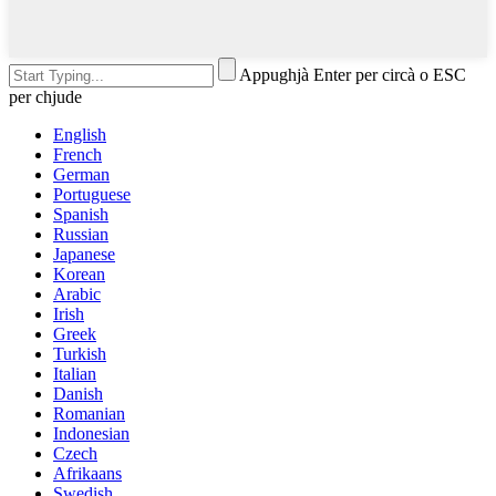
Appughjà Enter per circà o ESC
per chjude
English
French
German
Portuguese
Spanish
Russian
Japanese
Korean
Arabic
Irish
Greek
Turkish
Italian
Danish
Romanian
Indonesian
Czech
Afrikaans
Swedish