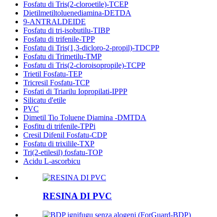
Fosfatu di Tris(2-cloroetile)-TCEP
Dietilmetiltoluenediamina-DETDA
9-ANTRALDEIDE
Fosfatu di tri-isobutilu-TIBP
Fosfatu di trifenile-TPP
Fosfatu di Tris(1,3-dicloro-2-propil)-TDCPP
Fosfatu di Trimetilu-TMP
Fosfatu di Tris(2-cloroisopropile)-TCPP
Trietil Fosfatu-TEP
Tricresil Fosfatu-TCP
Fosfati di Triarilu Iopropilati-IPPP
Silicatu d'etile
PVC
Dimetil Tio Toluene Diamina -DMTDA
Fosfitu di trifenile-TPPi
Cresil Difenil Fosfatu-CDP
Fosfatu di trixilile-TXP
Tri(2-etilesil) fosfatu-TOP
Acidu L-ascorbicu
RESINA DI PVC