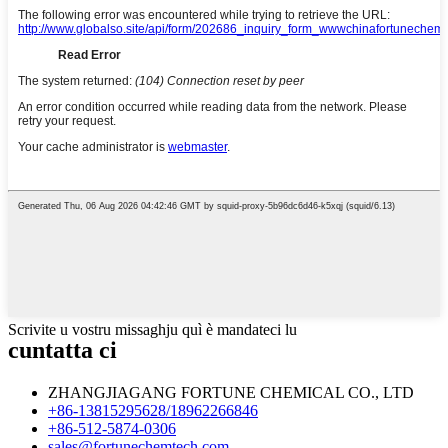
Scrivite u vostru missaghju quì è mandateci lu
cuntatta ci
ZHANGJIAGANG FORTUNE CHEMICAL CO., LTD
+86-13815295628/18962266846
+86-512-5874-0306
sales@fortunechemtech.com