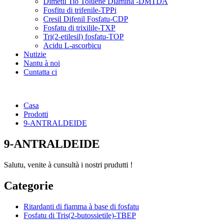
Dimetil Tio Toluene Diamina -DMTDA
Fosfitu di trifenile-TPPi
Cresil Difenil Fosfatu-CDP
Fosfatu di trixilile-TXP
Tri(2-etilesil) fosfatu-TOP
Acidu L-ascorbicu
Nutizie
Nantu à noi
Cuntatta ci
Casa
Prodotti
9-ANTRALDEIDE
9-ANTRALDEIDE
Salutu, venite à cunsultà i nostri prudutti !
Categorie
Ritardanti di fiamma à base di fosfatu
Fosfatu di Tris(2-butossietile)-TBEP