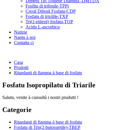
Dimetil Tio Toluene Diamina -DMTDA
Fosfitu di trifenile-TPPi
Cresil Difenil Fosfatu-CDP
Fosfatu di trixilile-TXP
Tri(2-etilesil) fosfatu-TOP
Acidu L-ascorbicu
Nutizie
Nantu à noi
Cuntatta ci
Casa
Prodotti
Ritardanti di fiamma à base di fosfatu
Fosfatu Isopropilatu di Triarile
Salutu, venite à cunsultà i nostri prudutti !
Categorie
Ritardanti di fiamma à base di fosfatu
Fosfatu di Tris(2-butossietile)-TBEP