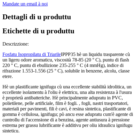
Mandate un email à noi
Dettagli di u produttu
Etichette di u produttu
Descrizzione:
Fosfatu Isopropilatu di Triarile
IPPP35 hè un liquidu trasparente cù
un ligeru odore aromaticu, viscosità 78-85 (20 ° C), puntu di flash
220 ° C, puntu di ebullizione 235-255 ° C (4 mmHg), indice di
rifrazione 1.553-1.556 (25 ° C), solubile in benzene, alcolu, classe
etere.
Hè un plastificante ignifugu cù una eccellente stabilità idrolitica, un
eccellente isolamentu à l'oliu è elettricu, una alta resistenza à l'usura
è proprietà antibatteriche. Hè principalmente adupratu in PVC,
polietilene, pelle artificiale, film è fogli. , fogli, nastri trasportatori,
materiali per pavimenti, fili è cavi, è resina sintetica, plastificante di
gomma è cellulosa, ignifugu; pò ancu esse adupratu cum'è agente di
cuntrollu di l'accensione di a benzina, agente antiusura à pressione
estrema per grassu lubrificante è additivu per oliu idraulicu ignifugu
sinteticu.