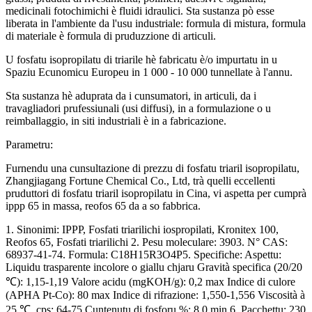
medicinali fotochimichi è fluidi idraulici. Sta sustanza pò esse
liberata in l'ambiente da l'usu industriale: formula di mistura, formula
di materiale è formula di pruduzzione di articuli.
U fosfatu isopropilatu di triarile hè fabricatu è/o impurtatu in u
Spaziu Ecunomicu Europeu in 1 000 - 10 000 tunnellate à l'annu.
Sta sustanza hè aduprata da i cunsumatori, in articuli, da i
travagliadori prufessiunali (usi diffusi), in a formulazione o u
reimballaggio, in siti industriali è in a fabricazione.
Parametru:
Furnendu una cunsultazione di prezzu di fosfatu triaril isopropilatu,
Zhangjiagang Fortune Chemical Co., Ltd, trà quelli eccellenti
pruduttori di fosfatu triaril isopropilatu in Cina, vi aspetta per cumprà
ippp 65 in massa, reofos 65 da a so fabbrica.
1. Sinonimi: IPPP, Fosfati triarilichi iospropilati, Kronitex 100,
Reofos 65, Fosfati triarilichi 2. Pesu moleculare: 3903. N° CAS:
68937-41-74. Formula: C18H15R3O4P5. Specifiche: Aspettu:
Liquidu trasparente incolore o giallu chjaru Gravità specifica (20/20
℃): 1,15-1,19 Valore acidu (mgKOH/g): 0,2 max Indice di culore
(APHA Pt-Co): 80 max Indice di rifrazione: 1,550-1,556 Viscosità à
25 ℃, cps: 64-75 Cuntenutu di fosforu %: 8,0 min 6. Pacchettu: 230