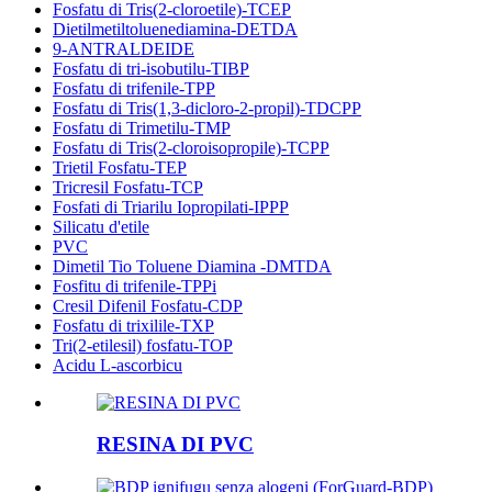
Fosfatu di Tris(2-cloroetile)-TCEP
Dietilmetiltoluenediamina-DETDA
9-ANTRALDEIDE
Fosfatu di tri-isobutilu-TIBP
Fosfatu di trifenile-TPP
Fosfatu di Tris(1,3-dicloro-2-propil)-TDCPP
Fosfatu di Trimetilu-TMP
Fosfatu di Tris(2-cloroisopropile)-TCPP
Trietil Fosfatu-TEP
Tricresil Fosfatu-TCP
Fosfati di Triarilu Iopropilati-IPPP
Silicatu d'etile
PVC
Dimetil Tio Toluene Diamina -DMTDA
Fosfitu di trifenile-TPPi
Cresil Difenil Fosfatu-CDP
Fosfatu di trixilile-TXP
Tri(2-etilesil) fosfatu-TOP
Acidu L-ascorbicu
RESINA DI PVC