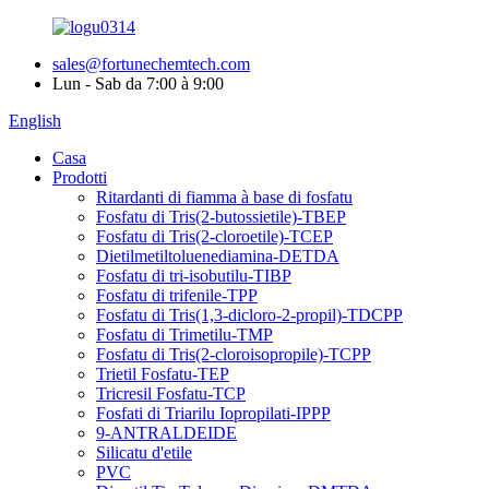
sales@fortunechemtech.com
Lun - Sab da 7:00 à 9:00
English
Casa
Prodotti
Ritardanti di fiamma à base di fosfatu
Fosfatu di Tris(2-butossietile)-TBEP
Fosfatu di Tris(2-cloroetile)-TCEP
Dietilmetiltoluenediamina-DETDA
Fosfatu di tri-isobutilu-TIBP
Fosfatu di trifenile-TPP
Fosfatu di Tris(1,3-dicloro-2-propil)-TDCPP
Fosfatu di Trimetilu-TMP
Fosfatu di Tris(2-cloroisopropile)-TCPP
Trietil Fosfatu-TEP
Tricresil Fosfatu-TCP
Fosfati di Triarilu Iopropilati-IPPP
9-ANTRALDEIDE
Silicatu d'etile
PVC