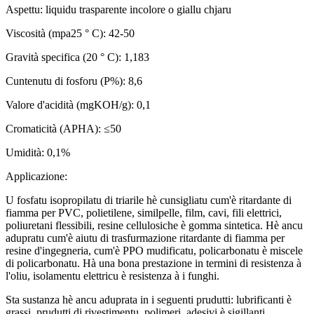
Aspettu: liquidu trasparente incolore o giallu chjaru
Viscosità (mpa25 ° C): 42-50
Gravità specifica (20 ° C): 1,183
Cuntenutu di fosforu (P%): 8,6
Valore d'acidità (mgKOH/g): 0,1
Cromaticità (APHA): ≤50
Umidità: 0,1%
Applicazione:
U fosfatu isopropilatu di triarile hè cunsigliatu cum'è ritardante di
fiamma per PVC, polietilene, similpelle, film, cavi, fili elettrici,
poliuretani flessibili, resine cellulosiche è gomma sintetica. Hè ancu
adupratu cum'è aiutu di trasfurmazione ritardante di fiamma per
resine d'ingegneria, cum'è PPO mudificatu, policarbonatu è miscele
di policarbonatu. Hà una bona prestazione in termini di resistenza à
l'oliu, isolamentu elettricu è resistenza à i funghi.
Sta sustanza hè ancu aduprata in i seguenti prudutti: lubrificanti è
grassi, prudutti di rivestimentu, polimeri, adesivi è sigillanti,