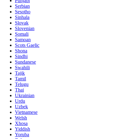
Punjabi
Serbian
Sesotho
Sinhala
Slovak
Slovenian
Somali
Samoan
Scots Gaelic
Shona
Sindhi
Sundanese
Swahili
Tajik
Tamil
Telugu
Thai
Ukrainian
Urdu
Uzbek
Vietnamese
Welsh
Xhosa
Yiddish
Yoruba