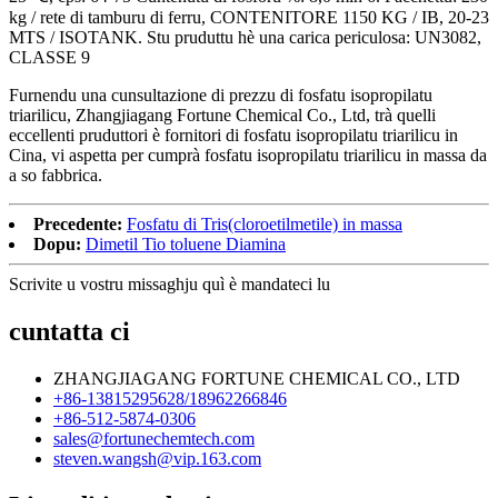
kg / rete di tamburu di ferru, CONTENITORE 1150 KG / IB, 20-23
MTS / ISOTANK. Stu pruduttu hè una carica periculosa: UN3082,
CLASSE 9
Furnendu una cunsultazione di prezzu di fosfatu isopropilatu
triarilicu, Zhangjiagang Fortune Chemical Co., Ltd, trà quelli
eccellenti pruduttori è fornitori di fosfatu isopropilatu triarilicu in
Cina, vi aspetta per cumprà fosfatu isopropilatu triarilicu in massa da
a so fabbrica.
Precedente:
Fosfatu di Tris(cloroetilmetile) in massa
Dopu:
Dimetil Tio toluene Diamina
Scrivite u vostru missaghju quì è mandateci lu
cuntatta ci
ZHANGJIAGANG FORTUNE CHEMICAL CO., LTD
+86-13815295628/18962266846
+86-512-5874-0306
sales@fortunechemtech.com
steven.wangsh@vip.163.com