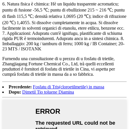
6. Natura fisica è chimica: Hè un liquidu trasparente acromaticu;
puntu di fusione -56,5 ℃; puntu di ebullizione 215 ~ 216 ℃; puntu
di flash 115,5 ℃; densità relativa 1,0695 (20 ℃); indice di rifrazione
(20 ℃) ​​1,4055. Si dissolve cumpletamente in acqua. Si dissolve
facilmente in solventi organici di etanolu, etere etilicu, benzene ecc.
7. Applicazioni: Adupratu cum'è ignifugu, plastificante di schiuma
rigida PUR è termoindurenti. Adupratu ancu in a sintesi chimica. 8.
Imballaggio: 200 kg / tamburu di ferru; 1000 kg / IB Container; 20-
23 MTS / ISOTANK
Furnendu una cunsultazione di u prezzu di u fosfatu di trietile,
Zhangjiagang Fortune Chemical Co., Ltd, trà quelli eccellenti
pruduttori è fornitori di fosfatu di trietile in Cina, vi aspetta per
cumprà fosfatu di trietile in massa da a so fabbrica.
Precedente:
Fosfatu di Tris(cloroetilmetile) in massa
Dopu:
Dimetil Tio toluene Diamina