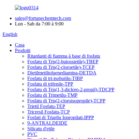
sales@fortunechemtech.com
Lun - Sab da 7:00 à 9:00
English
Casa
Prodotti
Ritardanti di fiamma à base di fosfatu
Fosfatu di Tris(2-butossietile)-TBEP
Fosfatu di Tris(2-cloroetile)-TCEP
Dietilmetiltoluenediamina-DETDA
Fosfatu di tri-isobutilu-TIBP
Fosfatu di trifenile-TPP
Fosfatu di Tris(1,3-dicloro-2-propil)-TDCPP
Fosfatu di Trimetilu-TMP
Fosfatu di Tris(2-cloroisopropile)-TCPP
Trietil Fosfatu-TEP
Tricresil Fosfatu-TCP
Fosfati di Triarilu Iopropilati-IPPP
9-ANTRALDEIDE
Silicatu d'etile
PVC