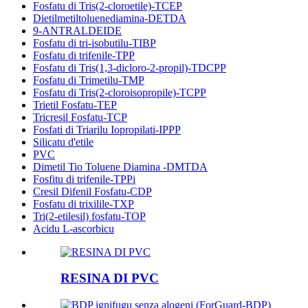
Fosfatu di Tris(2-cloroetile)-TCEP
Dietilmetiltoluenediamina-DETDA
9-ANTRALDEIDE
Fosfatu di tri-isobutilu-TIBP
Fosfatu di trifenile-TPP
Fosfatu di Tris(1,3-dicloro-2-propil)-TDCPP
Fosfatu di Trimetilu-TMP
Fosfatu di Tris(2-cloroisopropile)-TCPP
Trietil Fosfatu-TEP
Tricresil Fosfatu-TCP
Fosfati di Triarilu Iopropilati-IPPP
Silicatu d'etile
PVC
Dimetil Tio Toluene Diamina -DMTDA
Fosfitu di trifenile-TPPi
Cresil Difenil Fosfatu-CDP
Fosfatu di trixilile-TXP
Tri(2-etilesil) fosfatu-TOP
Acidu L-ascorbicu
RESINA DI PVC