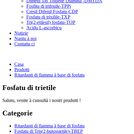
Dimetil Tio Toluene Diamina -DMTDA
Fosfitu di trifenile-TPPi
Cresil Difenil Fosfatu-CDP
Fosfatu di trixilile-TXP
Tri(2-etilesil) fosfatu-TOP
Acidu L-ascorbicu
Nutizie
Nantu à noi
Cuntatta ci
Casa
Prodotti
Ritardanti di fiamma à base di fosfatu
Fosfatu di trietile
Salutu, venite à cunsultà i nostri prudutti !
Categorie
Ritardanti di fiamma à base di fosfatu
Fosfatu di Tris(2-butossietile)-TBEP