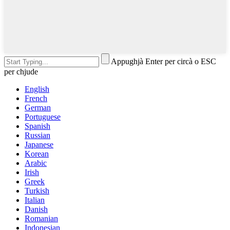
Appughjà Enter per circà o ESC
per chjude
English
French
German
Portuguese
Spanish
Russian
Japanese
Korean
Arabic
Irish
Greek
Turkish
Italian
Danish
Romanian
Indonesian