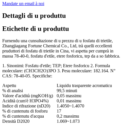
Mandate un email à noi
Dettagli di u produttu
Etichette di u produttu
Furnendu una cunsultazione di u prezzu di u fosfatu di trietile,
Zhangjiagang Fortune Chemical Co., Ltd, trà quelli eccellenti
pruduttori di fosfatu di trietile in Cina, vi aspetta per cumprà in
massa 78-40-0, fosfatu d'etile, etere fosforicu, tep da a so fabbrica.
1. Sinonimi: Fosfatu d'etile; TEP; Etere fosforicu 2. Formula
moleculare: (CH3CH2O)3PO 3. Pesu moleculare: 182.164. N°
CAS: 78-40-05. Specifiche:
Aspettu
Liquidu trasparente acromaticu
% di analisi
99,5 minuti
Valore d'acidità (mgKOH/g)
0,05 massimu
Acidità (cum'è H3PO4%)
0,01 massimu
Indice di rifrazione (nD20)
1.4050~1.4070
% di cuntenutu di fosforu
17
% di cuntenutu d'acqua
0,2 massimu
Densità D2020
1.069~1.073